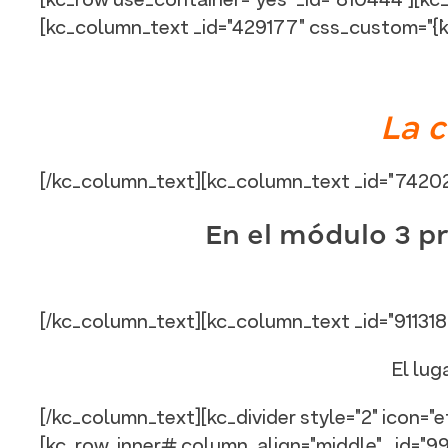
[kc_row use_container="yes" _id="810444"][kc
[kc_column_text _id="429177" css_custom="{`kc-
La 
[/kc_column_text][kc_column_text _id="742028"
En el módulo 3 pr
[/kc_column_text][kc_column_text _id="911318" css
El lug
[/kc_column_text][kc_divider style="2" icon="et-f
[kc_row_inner# column_align="middle" _id="998