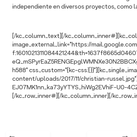
independiente en diversos proyectos, como la
[/kc_column_text][/kc_column_inner#][kc_col
image_external_link="https://mail.google.
f:1601021311084421244&th=1637f8665d046
eQ_mSPyrEaZ5RENGEpglWMNXe30N2BBCXg
h588" css_custom="{`kc-css`:{}}"][kc_single_i
content/uploads/2017/11/christian-russel.jpg
EJ07MK1nn_ka73yYTYS_hiWg2EVhiF-U0-4CZ
[/kc_row_inner#][/kc_column_inner][/kc_row_i