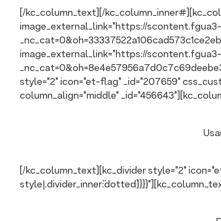
[/kc_column_text][/kc_column_inner#][kc_col
image_external_link="https://scontent.fgu
_nc_cat=0&oh=33337522a106cad573c1ce2eb64
image_external_link="https://scontent.fgu
_nc_cat=0&oh=8e4e57956a7d0c7c69deebe3f293
style="2" icon="et-flag" _id="207659" css_custom=
column_align="middle" _id="456643"][kc_column_i
Usa
[/kc_column_text][kc_divider style="2" icon="et-
style|.divider_inner`:`dotted`}}}}"][kc_column_text 