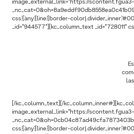
image_external_link="https://scontent.fgua
_nc_cat=0&oh=8a9eddf90db8558ea0c41b09a942b
css`:{`any`:{`line`:{`border-color|.divider_inne
_id="944577"][kc_column_text _id="728011" css_cus
Es
como
la
[/kc_column_text][/kc_column_inner#][kc_col
image_external_link="https://scontent.fgua
_nc_cat=0&oh=0cb04c87ad49cfa7873403bc435df
css`:{`any`:{`line`:{`border-color|.divider_inne