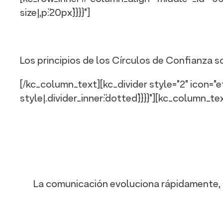
size|,p`:`20px`}}}}"]
Los principios de los Círculos de Confianza s
[/kc_column_text][kc_divider style="2" icon="et-
style|.divider_inner`:`dotted`}}}}"][kc_column_text 
La comunicación evoluciona rápidamente, la