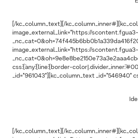
E
[/kc_column_text][/kc_column_inner#][kc_col
image_external_link="https://scontent.fgu
_nc_cat=0&oh=74f445b6bb0b1a339da416f206e
image_external_link="https://scontent.fgua
_nc_cat=0&oh=9e8e8be2150e73a3e2aaa4cbe7dfe
css`:{`any`:{`line`:{`border-color|.divider_inne
_id="961043"][kc_column_text _id="546940" css_cu
Id
[/kc_column_text][/kc_column_inner#][kc_col