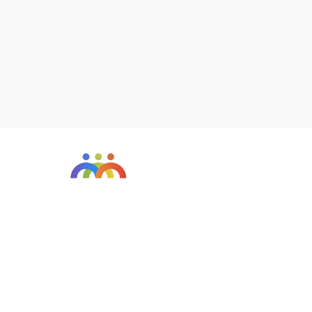
ABOUT US
About Us
Restorative Practices