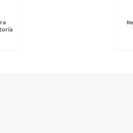
ara
Re
toría
O