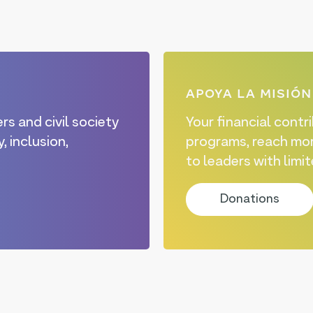
APOYA LA MISIÓN
rs and civil society
Your financial contr
, inclusion,
programs, reach mor
to leaders with limi
Donations