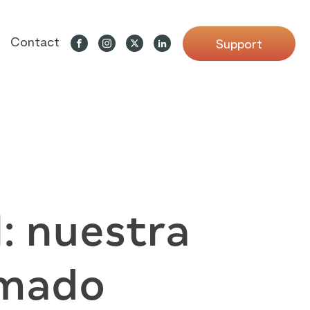
Contact
Support
l: nuestra
omado