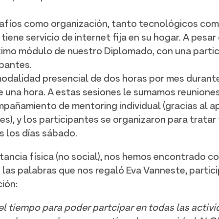
fíos como organización, tanto tecnológicos como
iene servicio de internet fija en su hogar. A pesar
timo módulo de nuestro Diplomado, con una partici
pantes.
modalidad presencial de dos horas por mes durant
e una hora. A estas sesiones le sumamos reunione
añamiento de mentoring individual (gracias al ap
es), y los participantes se organizaron para trata
s los días sábado.
stancia física (no social), nos hemos encontrado c
o las palabras que nos regaló Eva Vanneste, parti
ción:
l tiempo para poder partcipar en todas las activi