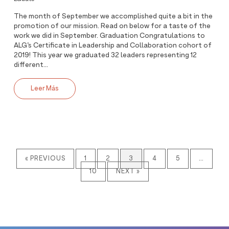
The month of September we accomplished quite a bit in the
promotion of our mission. Read on below for a taste of the
work we did in September. Graduation Congratulations to
ALG’s Certificate in Leadership and Collaboration cohort of
2019! This year we graduated 32 leaders representing 12
different...
Leer Más
« PREVIOUS
1
2
3
4
5
…
10
NEXT »