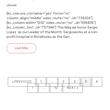
LGuate
[kc_row use_container="yes" force="no"
column_align="middle" video_mute="no" _id="739324"]
[kc_column width="12/12" video_mute="no" _id="558408"]
[kc_column_text _id="757344"] This May we honor Sergio
Lopez as our Leader of the Month. Sergioworks at a non-
profit hospital in Retalhuleu as the Gen...
Leer Más
« PREVIOUS
1
…
3
4
5
6
7
…
10
NEXT »