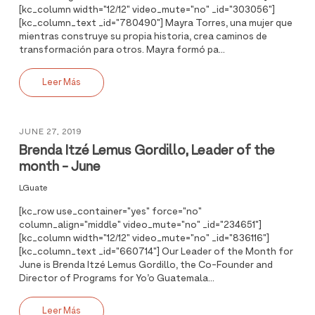
[kc_column width="12/12" video_mute="no" _id="303056"]
[kc_column_text _id="780490"] Mayra Torres, una mujer que
mientras construye su propia historia, crea caminos de
transformación para otros. Mayra formó pa...
Leer Más
JUNE 27, 2019
Brenda Itzé Lemus Gordillo, Leader of the
month - June
LGuate
[kc_row use_container="yes" force="no"
column_align="middle" video_mute="no" _id="234651"]
[kc_column width="12/12" video_mute="no" _id="836116"]
[kc_column_text _id="660714"] Our Leader of the Month for
June is Brenda Itzé Lemus Gordillo, the Co-Founder and
Director of Programs for Yo’o Guatemala...
Leer Más