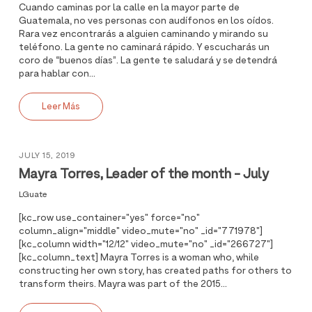
Cuando caminas por la calle en la mayor parte de
Guatemala, no ves personas con audífonos en los oídos.
Rara vez encontrarás a alguien caminando y mirando su
teléfono. La gente no caminará rápido. Y escucharás un
coro de “buenos días”. La gente te saludará y se detendrá
para hablar con...
Leer Más
JULY 15, 2019
Mayra Torres, Leader of the month - July
LGuate
[kc_row use_container="yes" force="no"
column_align="middle" video_mute="no" _id="771978"]
[kc_column width="12/12" video_mute="no" _id="266727"]
[kc_column_text] Mayra Torres is a woman who, while
constructing her own story, has created paths for others to
transform theirs. Mayra was part of the 2015...