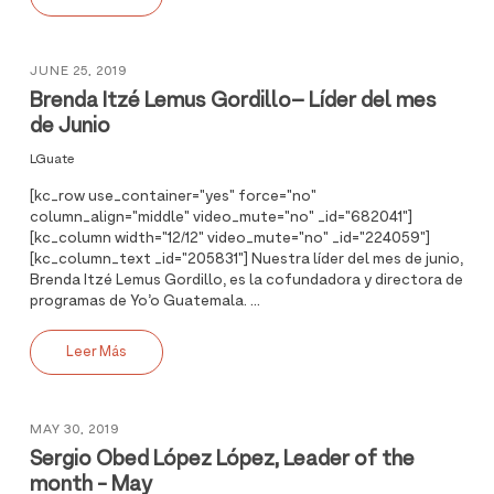
JUNE 25, 2019
Brenda Itzé Lemus Gordillo– Líder del mes
de Junio
LGuate
[kc_row use_container="yes" force="no"
column_align="middle" video_mute="no" _id="682041"]
[kc_column width="12/12" video_mute="no" _id="224059"]
[kc_column_text _id="205831"] Nuestra líder del mes de junio,
Brenda Itzé Lemus Gordillo, es la cofundadora y directora de
programas de Yo’o Guatemala. ...
Leer Más
MAY 30, 2019
Sergio Obed López López, Leader of the
month - May