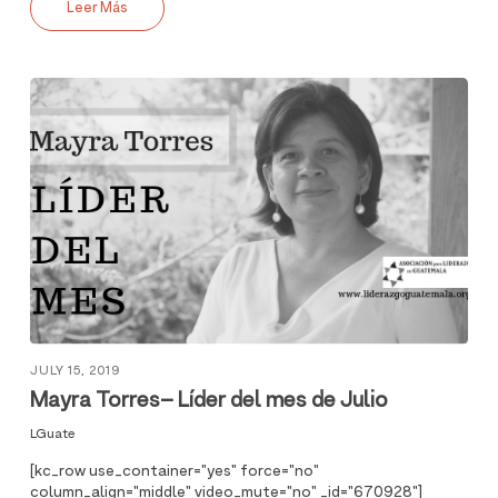
Leer Más
JULY 15, 2019
Mayra Torres– Líder del mes de Julio
LGuate
[kc_row use_container="yes" force="no"
column_align="middle" video_mute="no" _id="670928"]